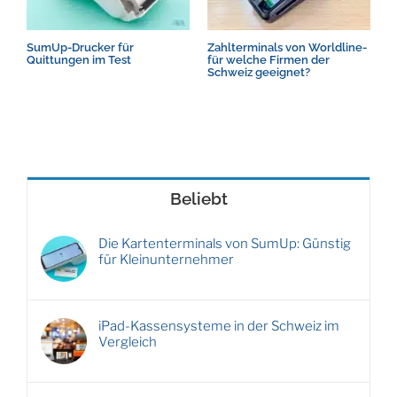
SumUp-Drucker für
Zahlterminals von Worldline-
D
Quittungen im Test
für welche Firmen der
S
Schweiz geeignet?
K
Beliebt
Die Kartenterminals von SumUp: Günstig
für Kleinunternehmer
iPad-Kassensysteme in der Schweiz im
Vergleich