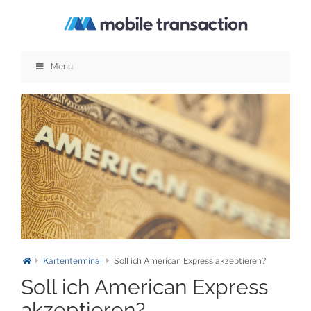
Zum
Inhalt
springen
Menu
Kartenterminal
Soll ich American Express akzeptieren?
Soll ich American Express
akzeptieren?